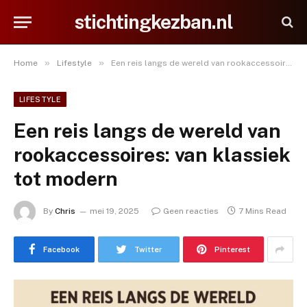
stichtingkezban.nl
»
»
Home
Lifestyle
Een reis langs de wereld van rookaccessoires: van klassiek tot modern
LIFESTYLE
Een reis langs de wereld van
rookaccessoires: van klassiek
tot modern
By
Chris
mei 19, 2025
Geen reacties
7 Mins Read
Facebook
Twitter
Pinterest